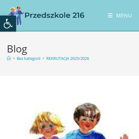
Otwórz pasek narzędzi
MENU
Blog
>
Bez kategorii
>
REKRUTACJA 2025/2026