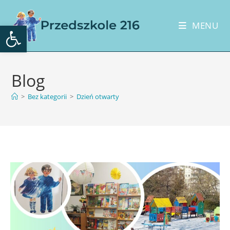
Otwórz pasek narzędzi
MENU
Blog
>
Bez kategorii
>
Dzień otwarty