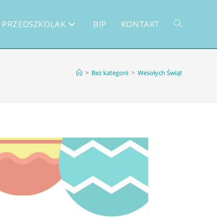
PRZEDSZKOLAK
BIP
KONTAKT
>
Bez kategorii
>
Wesołych Świąt